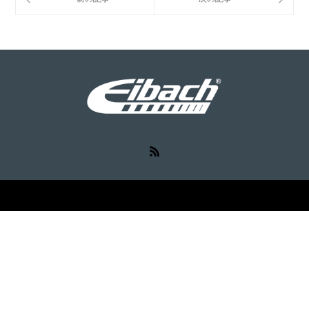
RSS
©
Eibach（アイバッハ）
. All Rights Reserved.