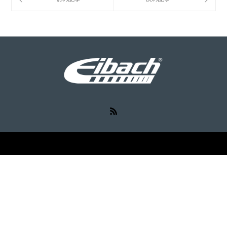
RSS
©
Eibach（アイバッハ）
. All Rights Reserved.