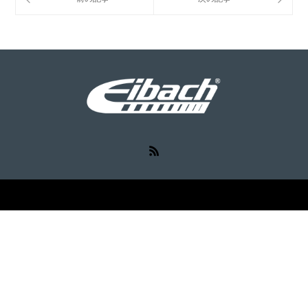
RSS
©
Eibach（アイバッハ）
. All Rights Reserved.