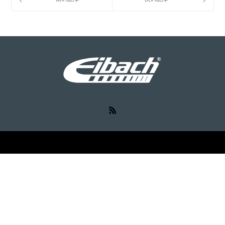
RSS
©
Eibach（アイバッハ）
. All Rights Reserved.