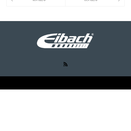
RSS
©
Eibach（アイバッハ）
. All Rights Reserved.