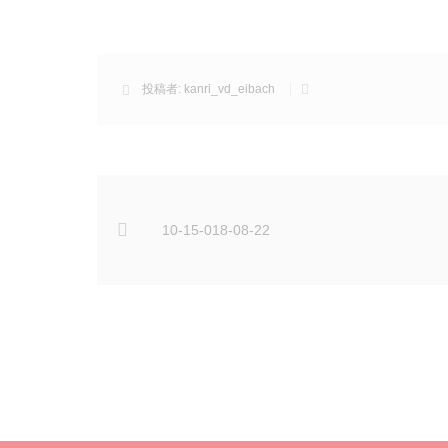
投稿者:
kanri_vd_eibach
10-15-018-08-22