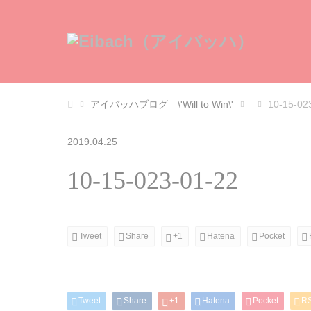
アイバッハブログ \'Will to Win\'
10-15-02
2019.04.25
10-15-023-01-22
Tweet
Share
+1
Hatena
Pocket
Tweet
Share
+1
Hatena
Pocket
R