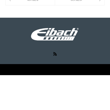
RSS
©
Eibach（アイバッハ）
. All Rights Reserved.