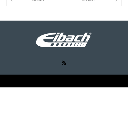
RSS
©
Eibach（アイバッハ）
. All Rights Reserved.