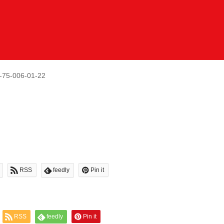
-75-006-01-22
RSS
feedly
Pin it
RSS
feedly
Pin it