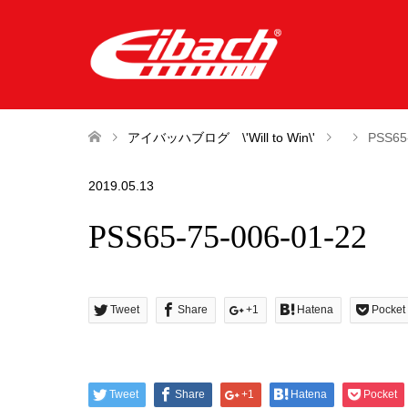
アイバッハブログ \'Will to Win\'
PSS65
2019.05.13
PSS65-75-006-01-22
Tweet
Share
+1
Hatena
Pocket
Tweet
Share
+1
Hatena
Pocket