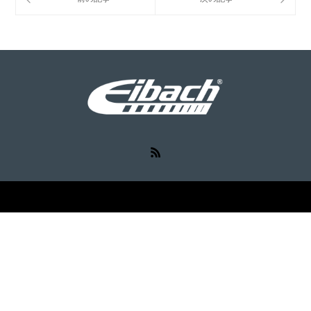
RSS
©
Eibach（アイバッハ）
. All Rights Reserved.