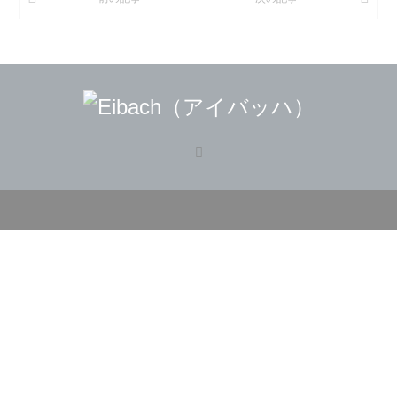
RSS
©
Eibach（アイバッハ）
. All Rights Reserved.