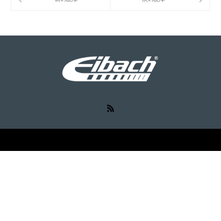
RSS
©
Eibach（アイバッハ）
. All Rights Reserved.