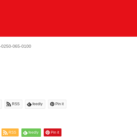
-0250-065-0100
RSS
feedly
Pin it
RSS
feedly
Pin it