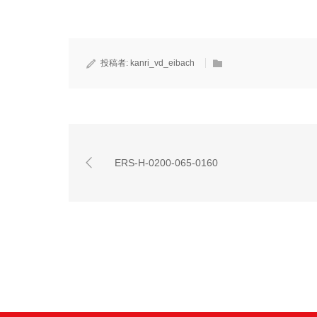
投稿者:
kanri_vd_eibach
ERS-H-0200-065-0160