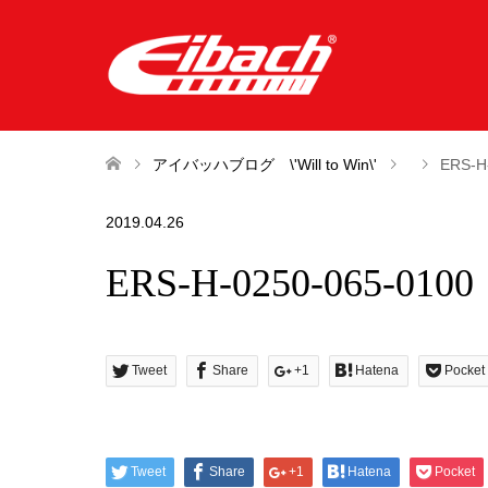
アイバッハブログ \'Will to Win\'
ERS-H
2019.04.26
ERS-H-0250-065-0100
Tweet
Share
+1
Hatena
Pocket
Tweet
Share
+1
Hatena
Pocket