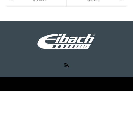
RSS
©
Eibach（アイバッハ）
. All Rights Reserved.