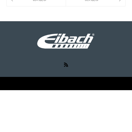
RSS
©
Eibach（アイバッハ）
. All Rights Reserved.