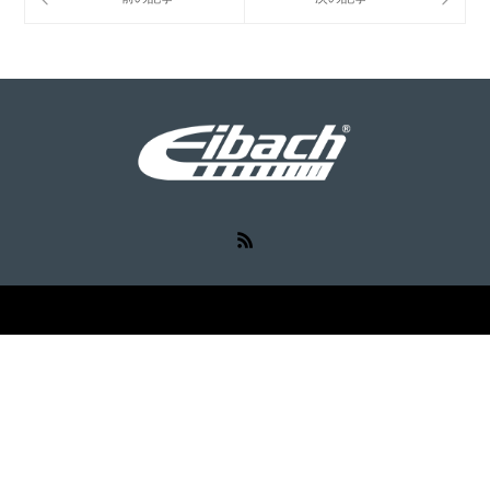
RSS
©
Eibach（アイバッハ）
. All Rights Reserved.