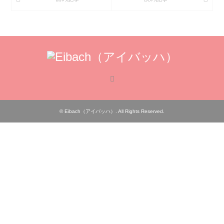
RSS
©
Eibach（アイバッハ）
. All Rights Reserved.