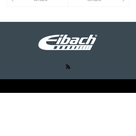
RSS
©
Eibach（アイバッハ）
. All Rights Reserved.