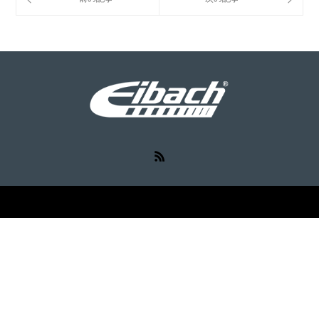
RSS
©
Eibach（アイバッハ）
. All Rights Reserved.