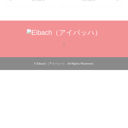
RSS
©
Eibach（アイバッハ）
. All Rights Reserved.