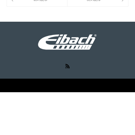
RSS
©
Eibach（アイバッハ）
. All Rights Reserved.