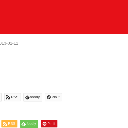
013-01-11
RSS
feedly
Pin it
RSS
feedly
Pin it