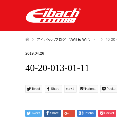
アイバッハブログ \'Will to Win\'
40-20-
2019.04.26
40-20-013-01-11
Tweet
Share
+1
Hatena
Pocket
Tweet
Share
+1
Hatena
Pocket