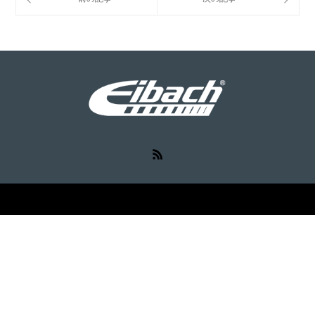
RSS
©
Eibach（アイバッハ）
. All Rights Reserved.