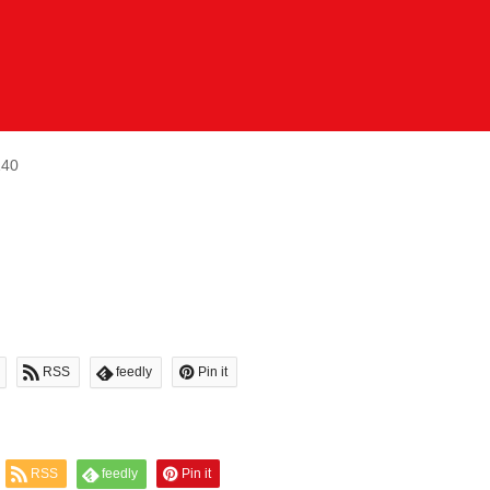
140
RSS
feedly
Pin it
RSS
feedly
Pin it