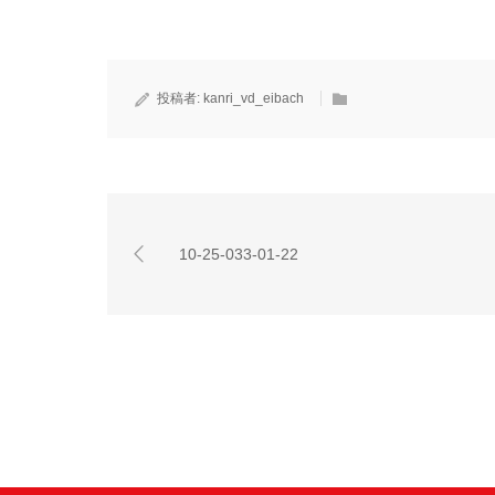
投稿者:
kanri_vd_eibach
10-25-033-01-22