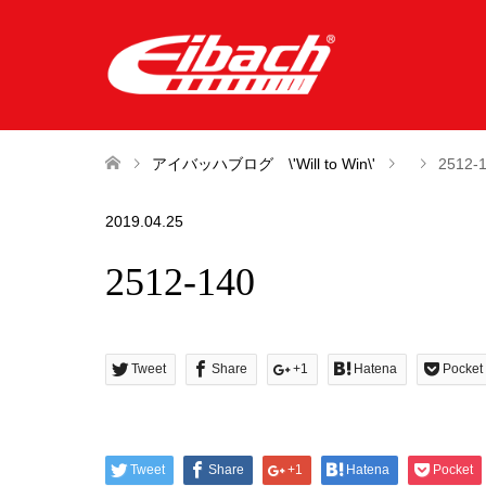
アイバッハブログ \'Will to Win\'
2512-
2019.04.25
2512-140
Tweet
Share
+1
Hatena
Pocket
Tweet
Share
+1
Hatena
Pocket