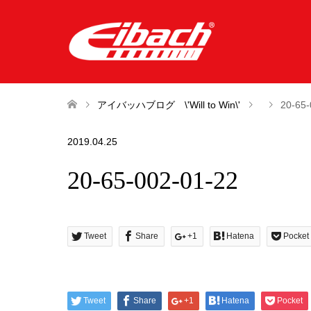
アイバッハブログ \'Will to Win\'
20-65-
2019.04.25
20-65-002-01-22
Tweet
Share
+1
Hatena
Pocket
Tweet
Share
+1
Hatena
Pocket