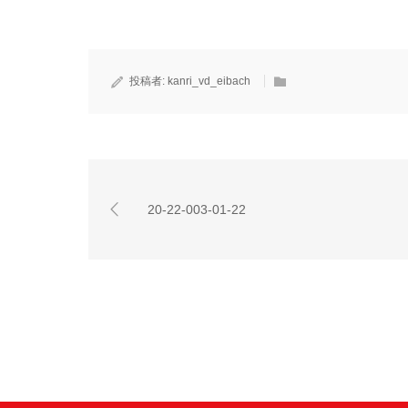
投稿者:
kanri_vd_eibach
20-22-003-01-22