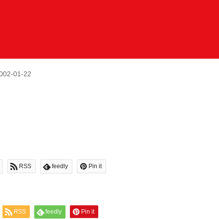
002-01-22
RSS
feedly
Pin it
RSS
feedly
Pin it