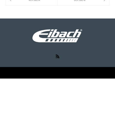
RSS
©
Eibach（アイバッハ）
. All Rights Reserved.