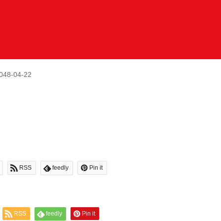
048-04-22
RSS
feedly
Pin it
RSS
feedly
Pin it