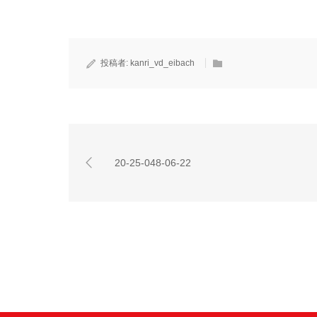
投稿者:
kanri_vd_eibach
20-25-048-06-22