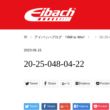
アイバッハブログ \'Will to Win\'
20-25-
2023.06.15
20-25-048-04-22
Tweet
Share
+1
Hatena
Pocket
Tweet
Share
+1
Hatena
Pocket