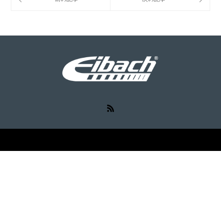
RSS
©
Eibach（アイバッハ）
. All Rights Reserved.