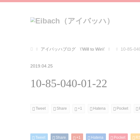
アイバッハブログ \'Will to Win\'
10-85-04
2019.04.25
10-85-040-01-22
Tweet
Share
+1
Hatena
Pocket
Tweet
Share
+1
Hatena
Pocket
R