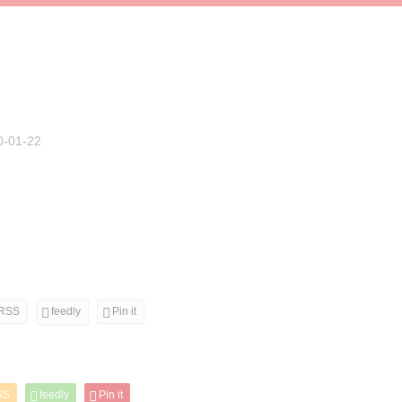
0-01-22
RSS
feedly
Pin it
SS
feedly
Pin it