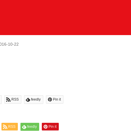
016-10-22
RSS
feedly
Pin it
RSS
feedly
Pin it