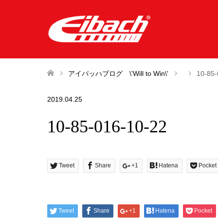
アイバッハブログ \'Will to Win\'
10-85-
2019.04.25
10-85-016-10-22
Tweet
Share
+1
Hatena
Pocket
Tweet
Share
+1
Hatena
Pocket