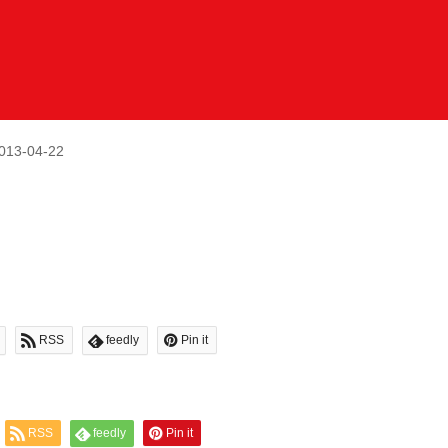
013-04-22
RSS
feedly
Pin it
RSS
feedly
Pin it