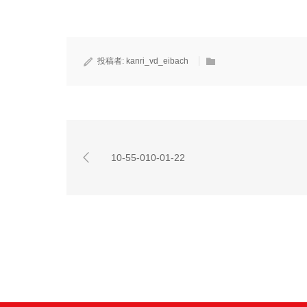
投稿者:
kanri_vd_eibach
10-55-010-01-22