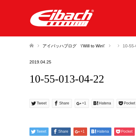
アイバッハブログ \'Will to Win\'
10-55-
2019.04.25
10-55-013-04-22
Tweet
Share
+1
Hatena
Pocket
Tweet
Share
+1
Hatena
Pocket