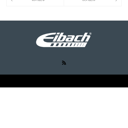
RSS
©
Eibach（アイバッハ）
. All Rights Reserved.