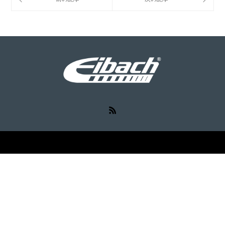
RSS
©
Eibach（アイバッハ）
. All Rights Reserved.