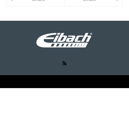
RSS
©
Eibach（アイバッハ）
. All Rights Reserved.