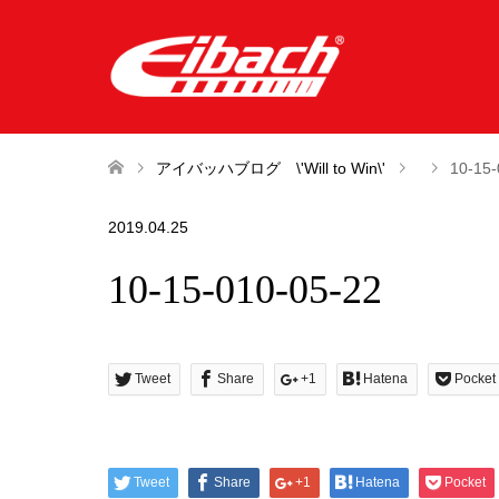
アイバッハブログ \'Will to Win\'
10-15-
2019.04.25
10-15-010-05-22
Tweet
Share
+1
Hatena
Pocket
Tweet
Share
+1
Hatena
Pocket