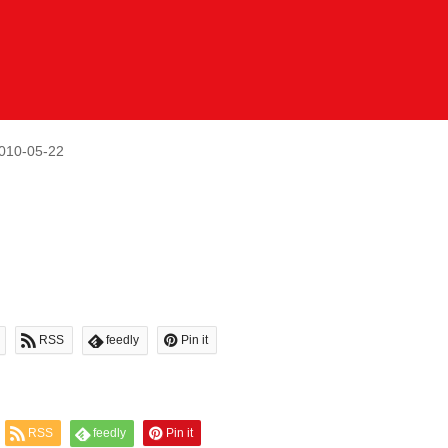
010-05-22
RSS
feedly
Pin it
RSS
feedly
Pin it