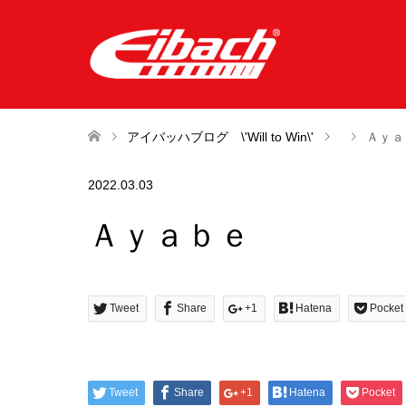
アイバッハブログ \'Will to Win\'
Ａｙａ
2022.03.03
Ａｙａｂｅ
Tweet
Share
+1
Hatena
Pocket
Tweet
Share
+1
Hatena
Pocket