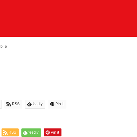
ｂｅ
RSS
feedly
Pin it
RSS
feedly
Pin it