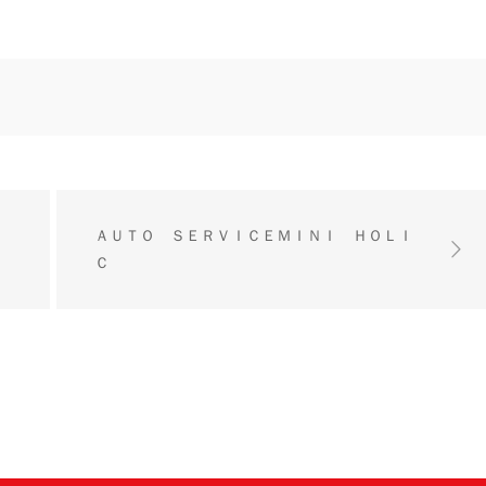
ＡＵＴＯ ＳＥＲＶＩＣＥＭＩＮＩ ＨＯＬＩ
Ｃ