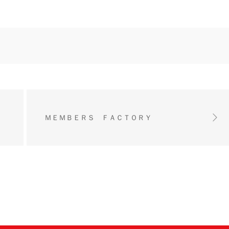
ＭＥＭＢＥＲＳ ＦＡＣＴＯＲＹ