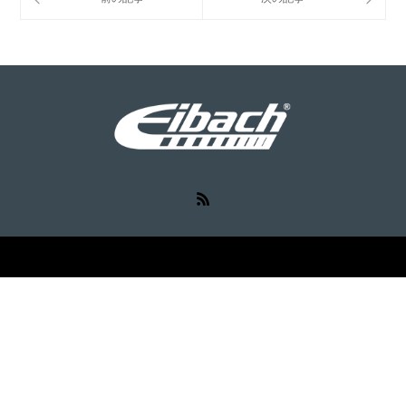
RSS
©
Eibach（アイバッハ）
. All Rights Reserved.