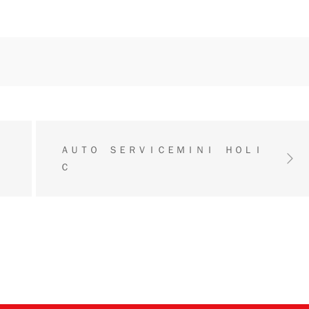
ＡＵＴＯ ＳＥＲＶＩＣＥＭＩＮＩ ＨＯＬＩ
Ｃ