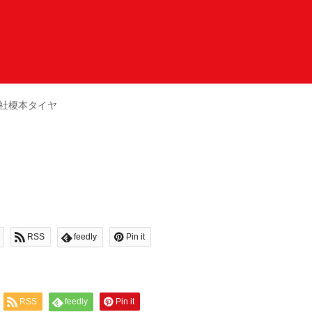
社榎本タイヤ
RSS
feedly
Pin it
RSS
feedly
Pin it