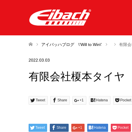
アイバッハブログ \'Will to Win\'
有限会
2022.03.03
有限会社榎本タイヤ
Tweet
Share
+1
Hatena
Pocket
Tweet
Share
+1
Hatena
Pocket