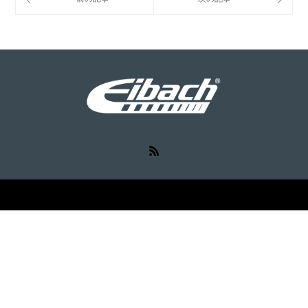
RSS
©
Eibach（アイバッハ）
. All Rights Reserved.