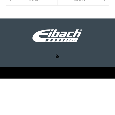
RSS
©
Eibach（アイバッハ）
. All Rights Reserved.