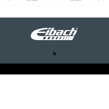
RSS
©
Eibach（アイバッハ）
. All Rights Reserved.