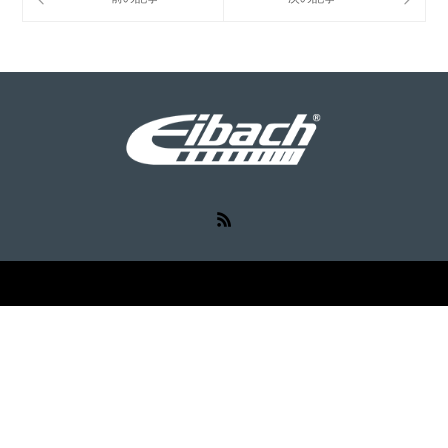
RSS
©
Eibach（アイバッハ）
. All Rights Reserved.