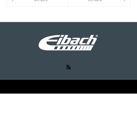
RSS
©
Eibach（アイバッハ）
. All Rights Reserved.