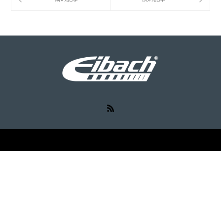
RSS
©
Eibach（アイバッハ）
. All Rights Reserved.