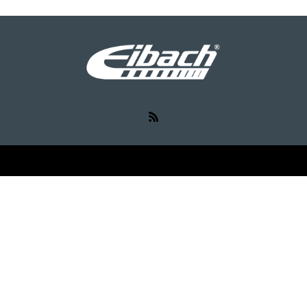
RSS
©
Eibach（アイバッハ）
. All Rights Reserved.