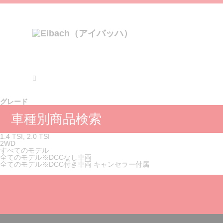
グレード
車種別商品検索
1.4 TSI, 2.0 TSI
2WD
すべてのモデル
全てのモデル※DCCなし車両
全てのモデル※DCC付き車両 キャンセラー付属