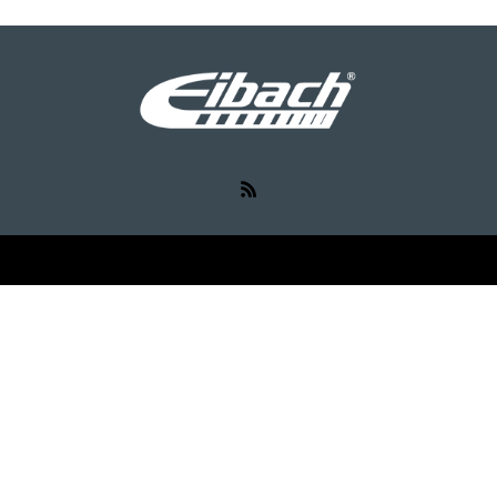
RSS
©
Eibach（アイバッハ）
. All Rights Reserved.