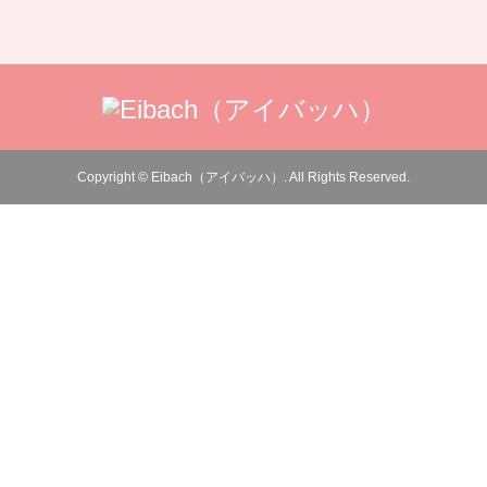
Copyright
©
Eibach（アイバッハ）
. All Rights Reserved.