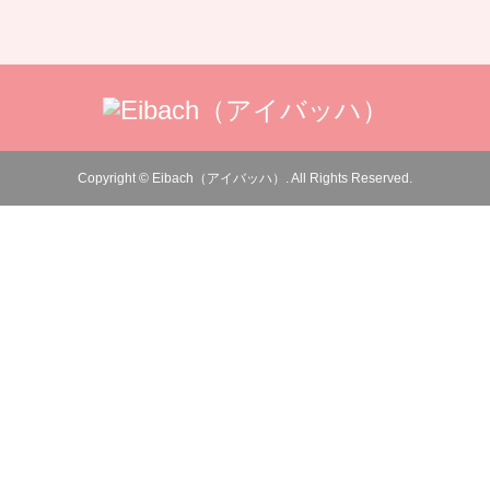
Copyright
©
Eibach（アイバッハ）
. All Rights Reserved.